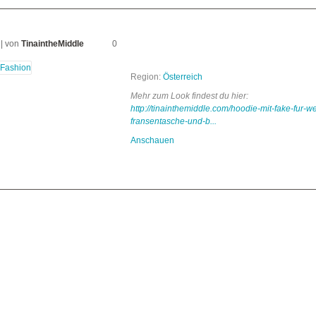
| von
TinaintheMiddle
0
Region:
Österreich
Mehr zum Look findest du hier:
http://tinainthemiddle.com/hoodie-mit-fake-fur-w
fransentasche-und-b...
Anschauen