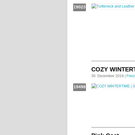
19023
Push!
COZY WINTER
30. Dezember 2016 |
Freiz
19498
Push!