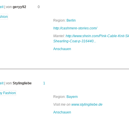
eit
| von
geryy92
0
Region:
Berlin
http://cashmere-stories.com/
Mantel:
http://www.shein.com/Pink-Cable-Knit-S
Shearling-Coat-p-316440...
Anschauen
eit
| von
Stylingliebe
1
Region:
Bayern
Visit me on
www.stylingliebe.de
Anschauen