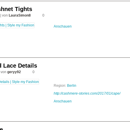
shnet Tights
| von
LauraSimon8
0
Anschauen
 Lace Details
 von
geryy92
0
Region:
Berlin
http://cashmere-stories.com/2017/01/cape/
Anschauen
e