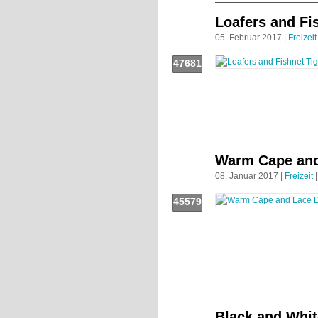
Loafers and Fi
05. Februar 2017 |
Freizeit
47681
Push!
Warm Cape and
08. Januar 2017 |
Freizeit
|
45579
Push!
Black and Whit