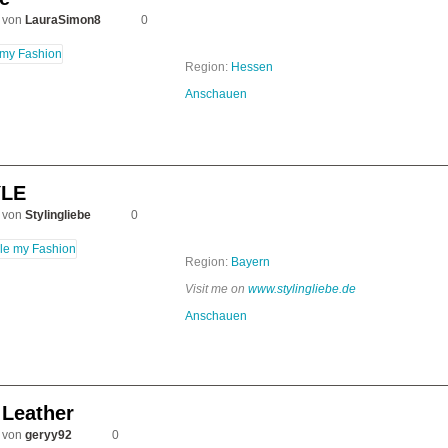
 von
LauraSimon8
0
Region:
Hessen
Anschauen
LE
 von
Stylingliebe
0
Region:
Bayern
Visit me on
www.stylingliebe.de
Anschauen
 Leather
 von
geryy92
0