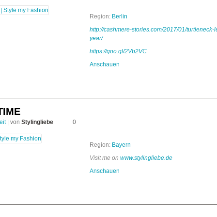
Region:
Berlin
http://cashmere-stories.com/2017/01/turtleneck-
year/
https://goo.gl/2Vb2VC
Anschauen
TIME
eit
| von
Stylingliebe
0
Region:
Bayern
Visit me on
www.stylingliebe.de
Anschauen