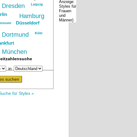
Dresden
Leipzig
rlin
Hamburg
Düsseldorf
nnover
Dortmund
Köln
ankfurt
München
leitzahlensuche
in
Suche für Styles »