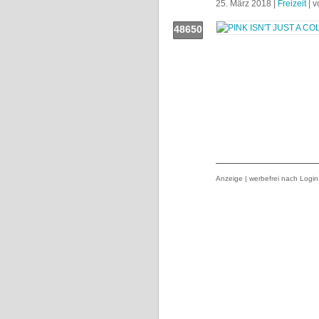
25. März 2018 |
Freizeit
| 
48650
Push!
Anzeige | werbefrei nach Login