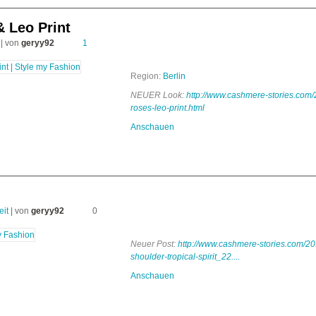
 Leo Print
| von
geryy92
1
Region:
Berlin
NEUER Look:
http://www.cashmere-stories.com
roses-leo-print.html
Anschauen
eit
| von
geryy92
0
Neuer Post:
http://www.cashmere-stories.com/201
shoulder-tropical-spirit_22....
Anschauen