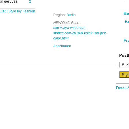
von
geryy92
2
Be
Region:
Berlin
Ha
NEW Outfit Post:
http://www.cashmere-
stories.com/2018/03/pink-isnt-just-
color.html
Fr
Anschauen
Post
Detail-