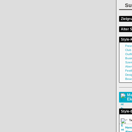
Su
Zielgr
Alter S
Style-
Freiz
Club
Outfi
Busi
Sze
Abe
Festl
Desi
Beac
Me
El
Style-
»
T
Han
Abe