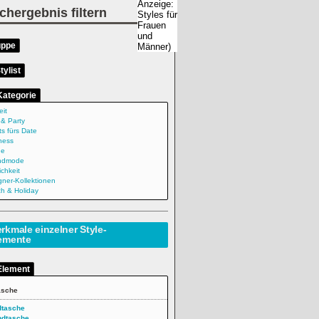
chergebnis filtern
uppe
tylist
Kategorie
eit
 & Party
ts fürs Date
ness
ne
ndmode
ichkeit
gner-Kollektionen
h & Holiday
rkmale einzelner Style-
emente
Element
asche
dtasche
ndtasche