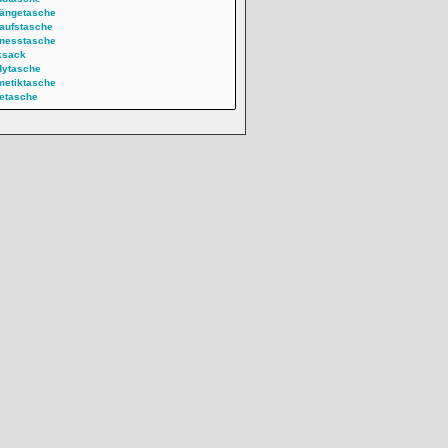
ängetasche
aufstasche
nesstasche
ksack
dytasche
etiktasche
etasche