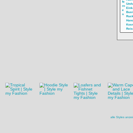
Umh
Eink
Busi
Ruc
Han
Kosm
Reis
alle Styles anze