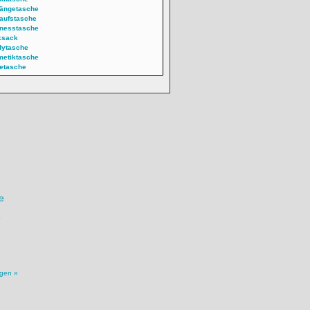
ängetasche
aufstasche
nesstasche
ksack
dytasche
etiktasche
etasche
igen »