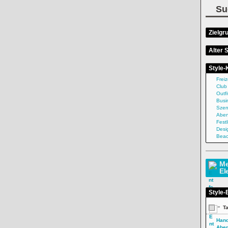
Su
Zielgr
Alter S
Style-
Freiz
Club
Outfi
Busi
Sze
Abe
Festl
Desi
Beac
Me
El
Style-
»
T
Han
Abe