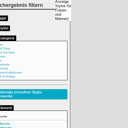
chergebnis filtern
uppe
tylist
Kategorie
eit
 & Party
ts fürs Date
ness
ne
ndmode
ichkeit
gner-Kollektionen
h & Holiday
rkmale einzelner Style-
emente
Element
asche
dtasche
ndtasche