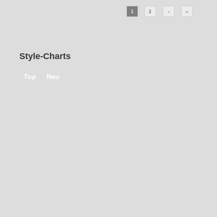
von
Inmaculada_VT
Sport
|
von
Nery Hdez.
Outdoor
|
von
Julschge
Outdoor
|
von
Unja Green
1
2
›
»
Style-Charts
Top
Neu