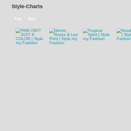
1
2
›
»
Style-Charts
Top
Neu