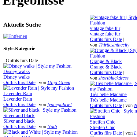
Ergebnisse
Aktuelle Suche
vintage fake fur
vintage fake fur
Outfits fürs Date
|
von
Thirtiesinthecity
Style-Kategorie
:
Outfits fürs Date
Orange & Black
Orange & Black
Disney walks
Outfits fürs Date
|
Disney walks
von
shortblackdress
Outfits fürs Date
|
von
Unja Green
Lavender Rain
Très belle Madame
Lavender Rain
Très belle Madame
Outfits fürs Date
|
von
lynnegabriel
Outfits fürs Date
|
von
N
Silver and black
Silver and black
Streifen Chic
Outfits fürs Date
|
von
Nadi
Streifen Chic
Outfits fürs Date
|
von
L