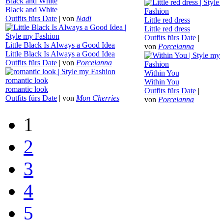
Black and White
Black and White
Outfits fürs Date
|
von
Nadi
Little red dress
Little red dress
Outfits fürs Date
|
Little Black Is Always a Good Idea
von
Porcelanna
Little Black Is Always a Good Idea
Outfits fürs Date
|
von
Porcelanna
Within You
romantic look
Within You
romantic look
Outfits fürs Date
|
Outfits fürs Date
|
von
Mon Cherries
von
Porcelanna
1
2
3
4
5