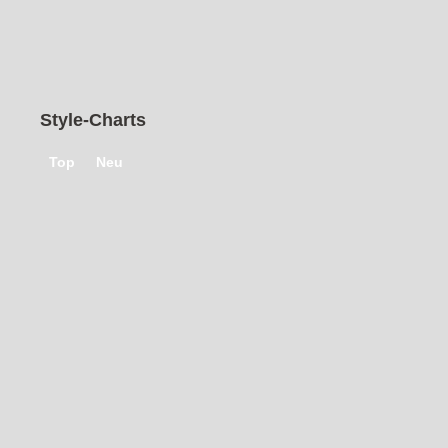
Nutzer
1
2
3
4
5
›
»
Style-Charts
Top
Neu