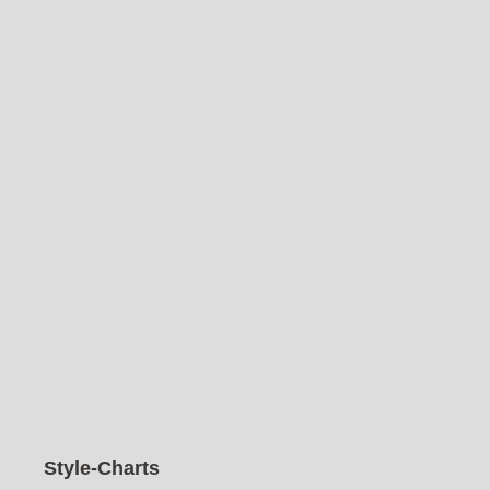
Aktuelle Suche
Freizeit
|
von
stylepeacock
Freizeit
|
von
Alyssa
Handschuhe
Style-Charts