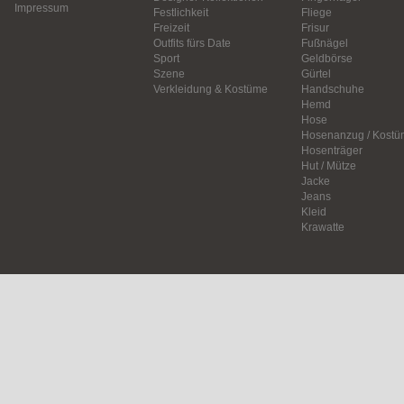
Impressum
Festlichkeit
Fliege
Freizeit
Frisur
Outfits fürs Date
Fußnägel
Sport
Geldbörse
Szene
Gürtel
Verkleidung & Kostüme
Handschuhe
Hemd
Hose
Hosenanzug / Kostü
Hosenträger
Hut / Mütze
Jacke
Jeans
Kleid
Krawatte