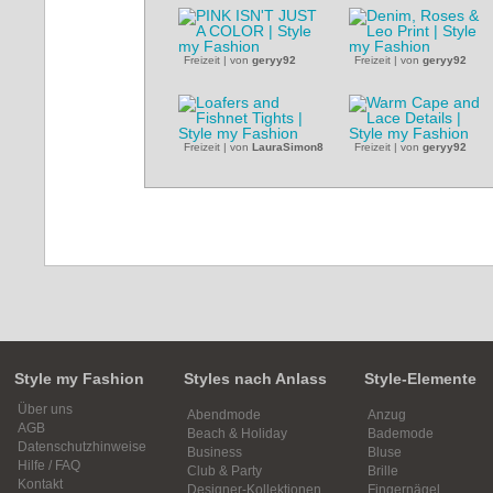
Freizeit
|
von
geryy92
Freizeit
|
von
geryy92
Freizeit
|
von
LauraSimon8
Freizeit
|
von
geryy92
Style my Fashion
Styles nach Anlass
Style-Elemente
Über uns
Abendmode
Anzug
AGB
Beach & Holiday
Bademode
Datenschutzhinweise
Business
Bluse
Hilfe / FAQ
Club & Party
Brille
Kontakt
Designer-Kollektionen
Fingernägel