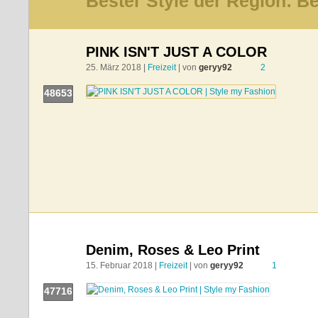
Bester Style der Region:
Be
PINK ISN'T JUST A COLOR
25. März 2018 |
Freizeit
| von
geryy92
2
48653
Push!
Denim, Roses & Leo Print
15. Februar 2018 |
Freizeit
| von
geryy92
1
47716