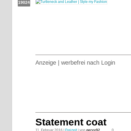
19024
Push!
Anzeige | werbefrei nach Login
Statement coat
11. Februar 2016 |
Freizeit
| von
geryy92
0