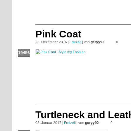
Push!
Pink Coat
28. Dezember 2016 |
Freizeit
| von
geryy92
0
19456
Push!
Turtleneck and Leat
03. Januar 2017 |
Freizeit
| von
geryy92
0