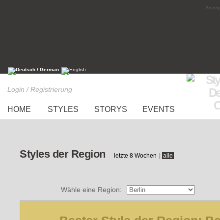
Anzeig
Login / Registrierung
HOME
STYLES
STORYS
EVENTS
Styles der Region
letzte 8 Wochen
|
alle
Wähle eine Region: