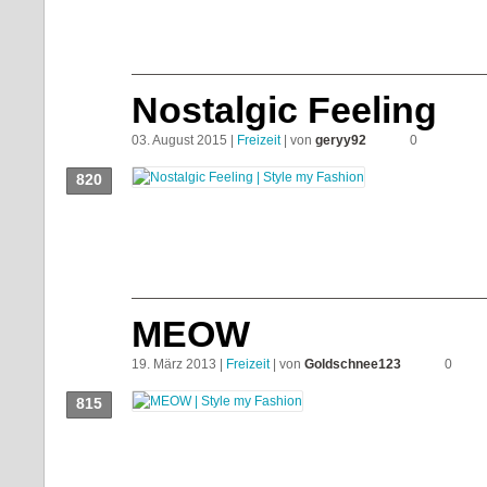
Nostalgic Feeling
03. August 2015 |
Freizeit
| von
geryy92
0
820
Push!
MEOW
19. März 2013 |
Freizeit
| von
Goldschnee123
0
815
Push!