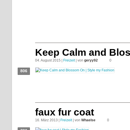
Keep Calm and Blo
04. August 2015 |
Freizeit
| von
geryy92
0
806
Push!
faux fur coat
16. März 2013 |
Freizeit
| von
Whaelse
0