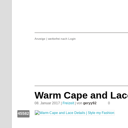
Push!
Anzeige | werbefrei nach Login
Warm Cape and Lace
08. Januar 2017 |
Freizeit
| von
geryy92
0
45582