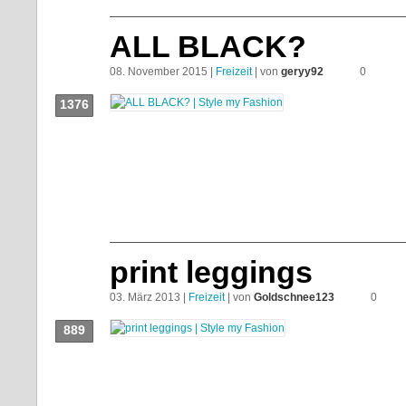
ALL BLACK?
08. November 2015 |
Freizeit
| von
geryy92
0
1376
Push!
print leggings
03. März 2013 |
Freizeit
| von
Goldschnee123
0
889
Push!