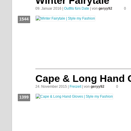
Winter Fairytale
09. Januar 2016 |
Outfits fürs Date
| von
geryy92
0
1544
Push!
Cape & Long Hand 
24. November 2015 |
Freizeit
| von
geryy92
0
1399
Push!