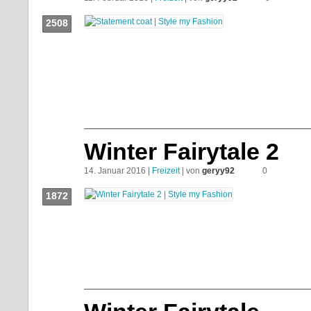
2508
Push!
Winter Fairytale 2
14. Januar 2016 |
Freizeit
| von
geryy92
0
1872
Push!