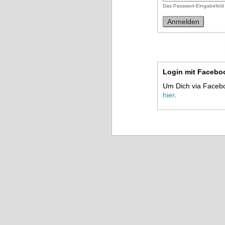
Das Passwort-Eingabefeld 
Login mit Facebo
Um Dich via Faceboo
hier
.