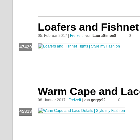
Loafers and Fishnet
05. Februar 2017 |
Freizeit
| von
LauraSimon8
0
47429
Push!
Warm Cape and Lace
08. Januar 2017 |
Freizeit
| von
geryy92
0
45313
Push!