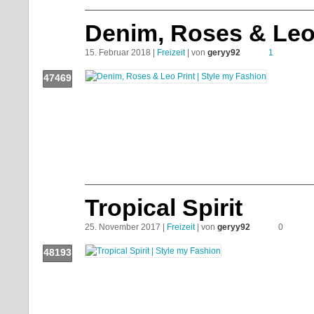
Denim, Roses & Leo
15. Februar 2018 |
Freizeit
| von
geryy92
1
47469
Push!
Tropical Spirit
25. November 2017 |
Freizeit
| von
geryy92
0
48193
Push!