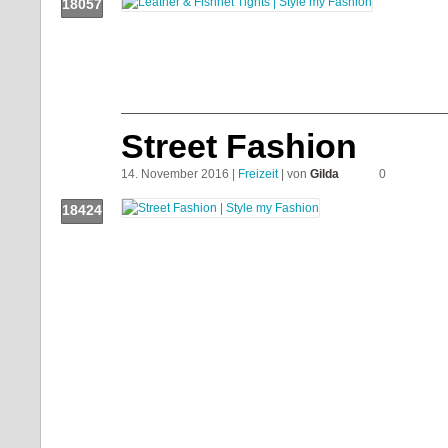
18057
Push!
Street Fashion
14. November 2016 |
Freizeit
| von
Gilda
0
18424
Push!