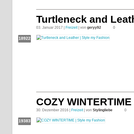
Turtleneck and Leat
03. Januar 2017 |
Freizeit
| von
geryy92
0
18922
Push!
COZY WINTERTIME
30. Dezember 2016 |
Freizeit
| von
Stylingliebe
0
19383