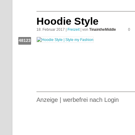
Hoodie Style
18. Februar 2017 |
Freizeit
| von
TinaintheMiddle
0
48123
Push!
Anzeige | werbefrei nach Login