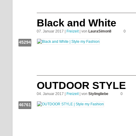
Black and White
07. Januar 2017 |
Freizeit
| von
LauraSimon8
0
45294
Push!
OUTDOOR STYLE
04. Januar 2017 |
Freizeit
| von
Stylingliebe
0
46761
Push!