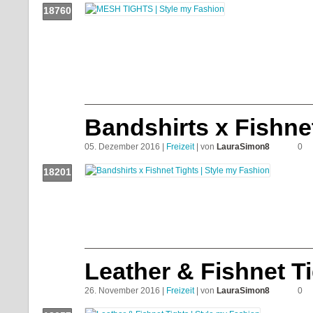
18760
Push!
Bandshirts x Fishne
05. Dezember 2016 |
Freizeit
| von
LauraSimon8
0
18201
Push!
Leather & Fishnet T
26. November 2016 |
Freizeit
| von
LauraSimon8
0