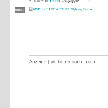
25. März 2018 |
Freizeit
| von
geryy92
2
48412
Push!
Anzeige | werbefrei nach Login