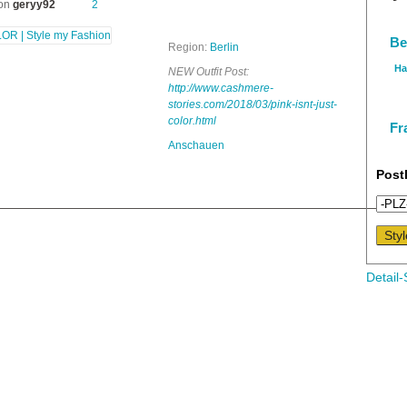
von
geryy92
2
Be
Region:
Berlin
Ha
NEW Outfit Post:
http://www.cashmere-
stories.com/2018/03/pink-isnt-just-
color.html
Fr
Anschauen
Post
Detail-