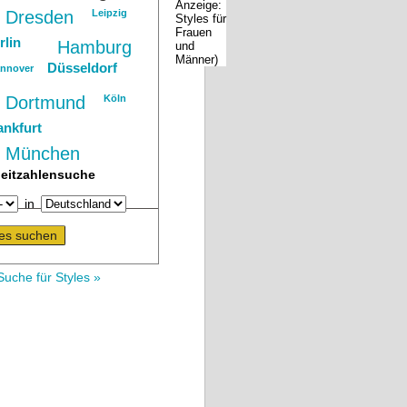
Dresden
Leipzig
rlin
Hamburg
Düsseldorf
nnover
Dortmund
Köln
ankfurt
München
leitzahlensuche
in
Suche für Styles »