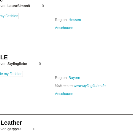
 von
LauraSimon8
0
Region:
Hessen
Anschauen
LE
 von
Stylingliebe
0
Region:
Bayern
Visit me on
www.stylingliebe.de
Anschauen
 Leather
 von
geryy92
0