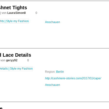
shnet Tights
| von
LauraSimon8
0
Anschauen
 Lace Details
 von
geryy92
0
Region:
Berlin
http://cashmere-stories.com/2017/01/cape/
Anschauen
e