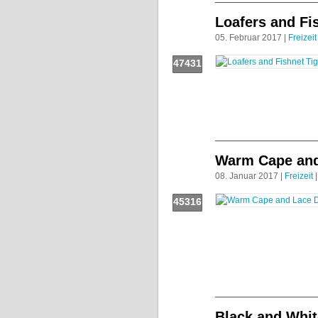
Loafers and Fi
05. Februar 2017 |
Freizeit
47431
Push!
Warm Cape and
08. Januar 2017 |
Freizeit
|
45316
Push!
Black and Whit