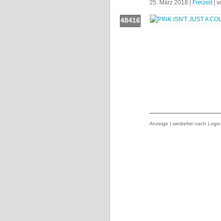
25. März 2018 |
Freizeit
| 
48416
Push!
Anzeige | werbefrei nach Login