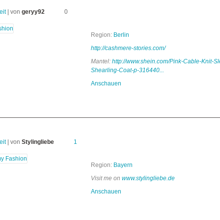
eit
| von
geryy92
0
Region:
Berlin
http://cashmere-stories.com/
Mantel:
http://www.shein.com/Pink-Cable-Knit-S
Shearling-Coat-p-316440...
Anschauen
eit
| von
Stylingliebe
1
Region:
Bayern
Visit me on
www.stylingliebe.de
Anschauen