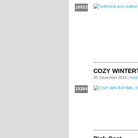
18923
Push!
COZY WINTER
30. Dezember 2016 |
Freiz
19384
Push!