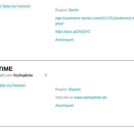
Region:
Berlin
http://cashmere-stories.com/2017/01/turtleneck-
year/
https://goo.gl/2Vb2VC
Anschauen
TIME
eit
| von
Stylingliebe
0
Region:
Bayern
Visit me on
www.stylingliebe.de
Anschauen