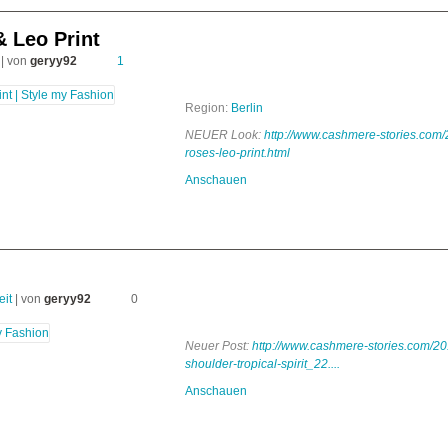
 Leo Print
| von
geryy92
1
Region:
Berlin
NEUER Look:
http://www.cashmere-stories.com
roses-leo-print.html
Anschauen
eit
| von
geryy92
0
Neuer Post:
http://www.cashmere-stories.com/201
shoulder-tropical-spirit_22....
Anschauen