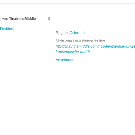
| von
TinaintheMiddle
0
Region:
Österreich
Mehr zum Look findest du hier:
http://tinainthemiddle.com/hoodie-mit-fake-fur-w
fransentasche-und-b...
Anschauen