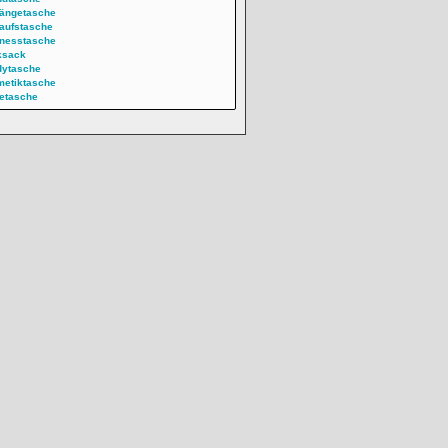
ängetasche
aufstasche
nesstasche
ksack
dytasche
etiktasche
etasche