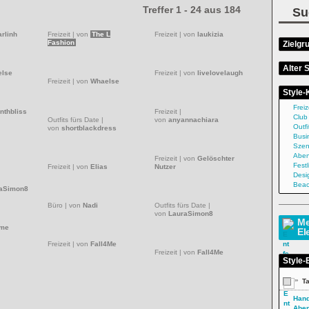
Treffer 1 - 24 aus 184
Su
Zielgr
arlinh
Freizeit
|
von
laukizia
Freizeit
|
von
The L
Fashion
Alter S
Style-
lse
Freizeit
|
von
livelovelaugh
Freiz
Freizeit
|
von
Whaelse
Club
Outfi
Busi
nthbliss
Freizeit
|
Sze
von
anyannachiara
Abe
Outfits fürs Date
|
Festl
von
shortblackdress
Desi
Beac
Freizeit
|
von
Gelöschter
Nutzer
Freizeit
|
von
Elias
Me
El
aSimon8
Outfits fürs Date
|
Style-
von
LauraSimon8
Büro
|
von
Nadi
»
T
 me
Han
Abe