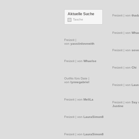
Aktuelle Suche
Tasche
Freizeit
|
von
thad
Freizeit
|
von
Whae
Freizeit
|
von
yassiinlovewith
Freizeit
|
von
seve
Freizeit
|
von
Whaelse
Freizeit
|
von
Chi
Outfits fürs Date
|
von
lynnegabriel
Freizeit
|
von
Laur
Freizeit
|
von
MeliLa
Freizeit
|
von
Say
Justine