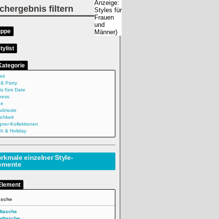
chergebnis filtern
uppe
tylist
Kategorie
eit
 & Party
ts fürs Date
ness
ne
ndmode
ichkeit
gner-Kollektionen
h & Holiday
rkmale einzelner Style-
emente
Element
asche
dtasche
ndtasche