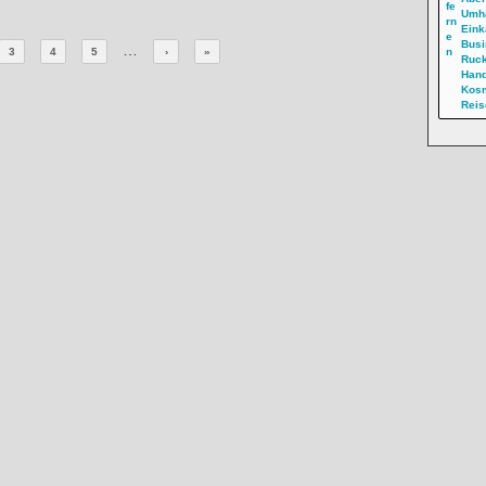
Freizeit
|
von
Fall4Me
Umh
Freizeit
|
von
Fall4Me
Eink
Busi
Ruc
Han
Kosm
Reis
…
3
4
5
›
»