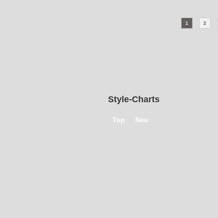
Freizeit
|
von
LauraSimon8
Freizeit
|
von
LauraSimon8
1
2
Style-Charts
Top
Neu