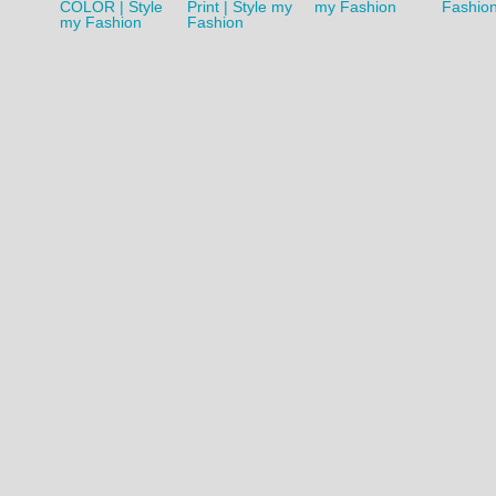
1
2
›
»
Style-Charts
Top
Neu