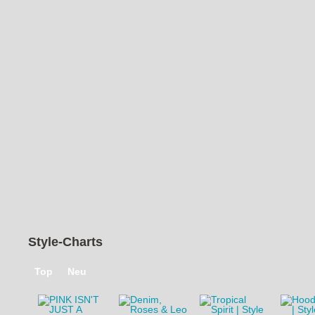
Aktuelle Suche
Szene
|
von
hapatime
Szene
|
von
Vio
Szene
Szene
|
von
Nery Hdez.
Szene
|
von
Fall4Me
Szene
|
von
Sitare
Szene
|
von
Ivory
Szene
|
von
Passion
Szene
|
von
Stylingliebe
Szene
|
von
Fall4Me
Szene
|
von
Ivory
Szene
|
von
Oceanblue
Style
Szene
|
von
Claudine RO
Szene
|
von
Claudine 
Szene
|
von
Fall4Me
Szene
|
von
Claudine RO
Szene
|
von
Claudine 
Szene
|
von
BleekerWho
Szene
|
von
Houvanmode