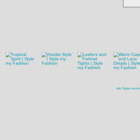
3
4
5
›
»
alle Styles anze