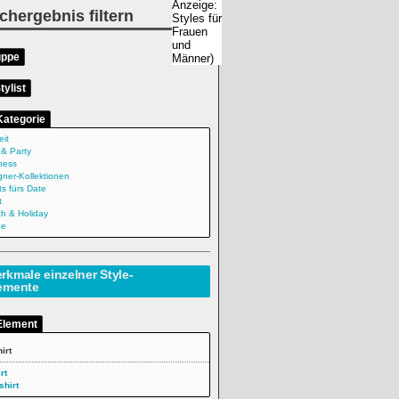
chergebnis filtern
uppe
tylist
Kategorie
eit
 & Party
ness
gner-Kollektionen
ts fürs Date
t
h & Holiday
ne
rkmale einzelner Style-
emente
Element
irt
rt
shirt