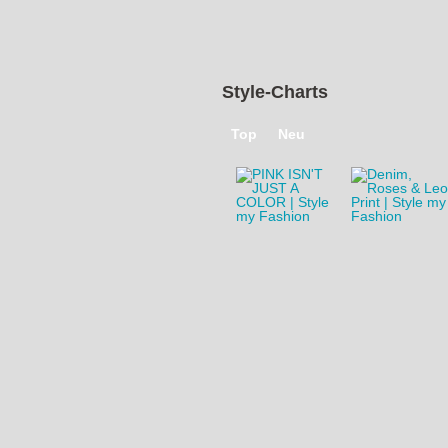
1
2
Style-Charts
Top
Neu