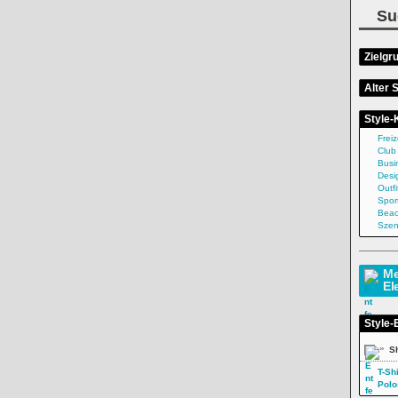
Treffer 1 - 24 aus 113
Su
a-Ferlley
Freizeit
|
von
Les
Freizeit
|
von
Oliver-
Berlinettes
Etienne
Zielgr
Alter S
ion
Freizeit
|
von
zorannah
Szene
|
von
hapatime
Style-
Freiz
Club
La
Freizeit
|
von
Gelöschter
Freizeit
|
von
LauraSimon8
Busi
Nutzer
Desi
Outfi
Spor
aSimon8
Freizeit
|
von
LauraSimon8
Beac
Freizeit
|
von
LauraSimon8
Sze
schter
Freizeit
|
von
The Casual
Outfits fürs Date
|
Issue
Me
von
LauraSimon8
El
aSimon8
Freizeit
|
von
Fall4Me
Style-
Freizeit
|
von
LauraSimon8
»
Sh
T-Shi
Polo