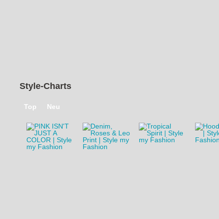
von
Juliesdresscode
1
2
3
4
›
»
Style-Charts
Top
Neu