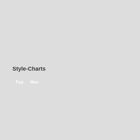
Freizeit
|
von
Juliesdresscode
1
2
3
4
›
»
Style-Charts
Top
Neu