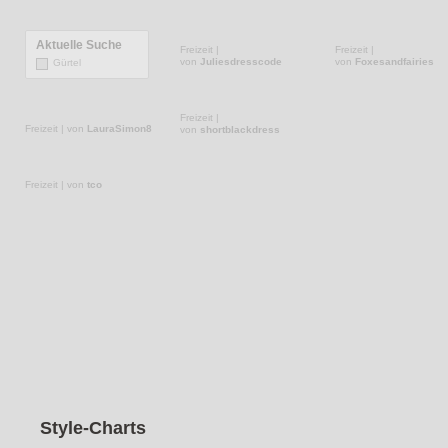
Aktuelle Suche
Gürtel
Freizeit
|
Freizeit
|
von
Juliesdresscode
von
Foxesandfairies
Freizeit
|
Freizeit
|
von
LauraSimon8
von
shortblackdress
Freizeit
|
von
tco
Style-Charts