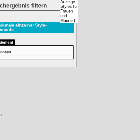
chergebnis filtern
rkmale einzelner Style-
emente
Element
ußnägel