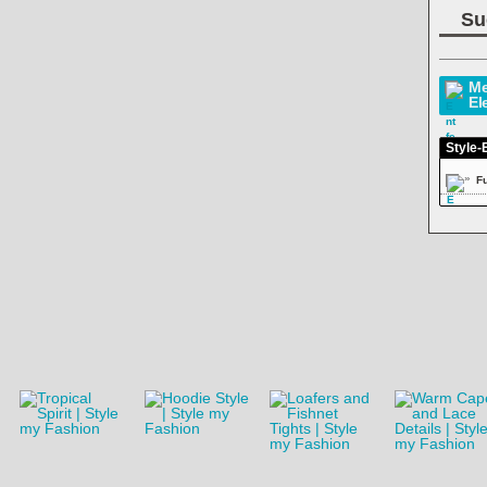
Su
Me
El
Style-
»
F