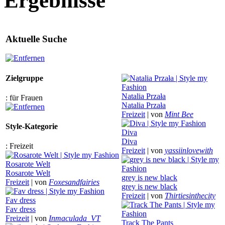
Ergebnisse
Aktuelle Suche
Zielgruppe
Natalia Przała
:
für Frauen
Natalia Przała
Freizeit
|
von
Mint Bee
Style-Kategorie
Diva
Diva
:
Freizeit
Freizeit
|
von
yassiinlovewith
Rosarote Welt
Rosarote Welt
grey is new black
Freizeit
|
von
Foxesandfairies
grey is new black
Freizeit
|
von
Thirtiesinthecity
Fav dress
Fav dress
Freizeit
|
von
Inmaculada_VT
Track The Pants