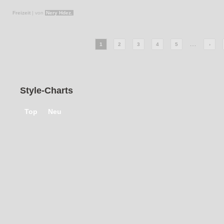
Freizeit
|
von
The L
Freizeit
|
von
laukizia
Fashion
Freizeit
|
von
The L
Fashion
Freizeit
|
von
Nery Hdez.
…
1
2
3
4
5
›
Style-Charts
Top
Neu