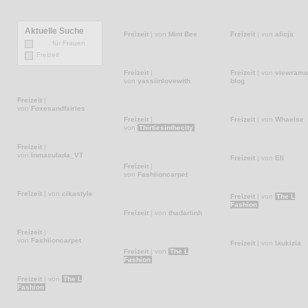
Aktuelle Suche
für Frauen
Freizeit
|
von
Mint Bee
Freizeit
|
von
alicja
Freizeit
Freizeit
|
Freizeit
|
von
viewrama
von
yassiinlovewith
blog
Freizeit
|
von
Foxesandfairies
Freizeit
|
Freizeit
|
von
Whaelse
von
Thirtiesinthecity
Freizeit
|
von
Inmaculada_VT
Freizeit
|
von
Fashiioncarpet
Freizeit
|
von
Eli
Freizeit
|
von
cikastyle
Freizeit
|
von
thadarlinh
Freizeit
|
von
The L
Freizeit
|
Fashion
von
Fashiioncarpet