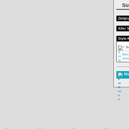
Su
Zielgr
Alter S
Style-
»
B
Büro
sons
Me