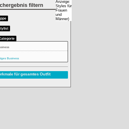
chergebnis filtern
uppe
tylist
Kategorie
usiness
tiges Business
rkmale für gesamtes Outfit