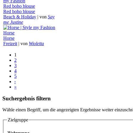
Red boho blouse
Red boho blouse
Beach & Holiday
|
von
Say
me Justine
Horse
Horse
Freizeit
|
von
Wioletta
1
2
3
4
5
›
»
Suchergebnis filtern
Wähle einen Begriff, um die angezeigten Ergebnisse weiter einzusch
Zielgruppe