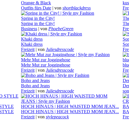
Orange & Black
kus
Outfits fürs Date
|
von
shortblackdress
Fre
Spring in the City!
The
Spring in the City!
The
Business
|
von
PhoebeGreen
Fre
Khaki dress
Som
Khaki dress
Som
Freizeit
|
von
Juliesdresscode
Fre
Mehr Mut zur Jogginghose
blu
Mehr Mut zur Jogginghose
blu
Freizeit
|
von
Juliesdresscode
Fre
Boho and Jeans
De
Boho and Jeans
De
Freizeit
|
von
Juliesdresscode
son
 STYLE
HOCH HINAUS | HIGH WAISTED MOM JEAN...
BA
 STYLE
HOCH HINAUS | HIGH WAISTED MOM JEAN...
BA
Freizeit
|
von
stylepeacock
Fre