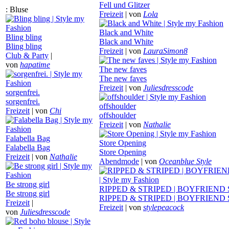
Fell und Glitzer
:
Bluse
Freizeit
|
von
Lola
Black and White
Bling bling
Black and White
Bling bling
Freizeit
|
von
LauraSimon8
Club & Party
|
von
hapatime
The new faves
The new faves
Freizeit
|
von
Juliesdresscode
sorgenfrei.
sorgenfrei.
offshoulder
Freizeit
|
von
Chi
offshoulder
Freizeit
|
von
Nathalie
Falabella Bag
Store Opening
Falabella Bag
Store Opening
Freizeit
|
von
Nathalie
Abendmode
|
von
Oceanblue Style
Be strong girl
RIPPED & STRIPED | BOYFRIEND
Be strong girl
RIPPED & STRIPED | BOYFRIEND
Freizeit
|
Freizeit
|
von
stylepeacock
von
Juliesdresscode