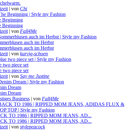
chelwarm.
izeit
|
von
Chi
 Beginning
 Beginning
izeit
|
von
Fall4Me
merblusen auch im Herbst
merblusen auch im Herbst
izeit
|
von
kurvig-schoen
e two piece set
e two piece set
izeit
|
von
Say me Justine
nim Dream
nim Dream
stiges Business
|
von
Fall4Me
CK TO 1986 | RIPPED MOM JEANS, AD...
CK TO 1986 | RIPPED MOM JEANS, AD...
izeit
|
von
stylepeacock