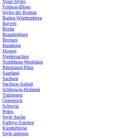
Neue Styles
Fashion-Blogs
Styles der Region
Baden-Württemberg
Bayern
Berlin
Brandenburg
Bremen
Hamburg
Hessen
Niedersachen
Nordrhein-Westfalen
Rheinland-Pfalz
Saarland
Sachsen
Sachsen-Anhalt
Schleswig-Holstein
Thüringen
Österreich
Schweiz
Polen
Style-Suche
Farbtyp Fototest
Kleiderbörse
Style anlegen