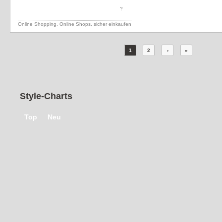
?
Online Shopping, Online Shops, sicher einkaufen
1
2
›
»
Style-Charts
Top
Neu