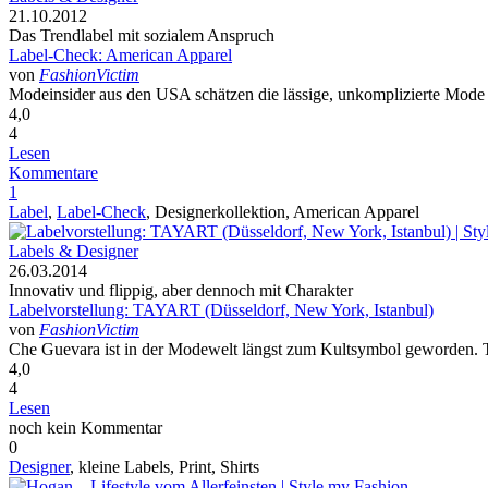
21.10.2012
Das Trendlabel mit sozialem Anspruch
Label-Check: American Apparel
von
FashionVictim
Modeinsider aus den USA schätzen die lässige, unkomplizierte Mode
4,0
4
Lesen
Kommentare
1
Label
,
Label-Check
, Designerkollektion, American Apparel
Labels & Designer
26.03.2014
Innovativ und flippig, aber dennoch mit Charakter
Labelvorstellung: TAYART (Düsseldorf, New York, Istanbul)
von
FashionVictim
Che Guevara ist in der Modewelt längst zum Kultsymbol geworden. T-S
4,0
4
Lesen
noch kein Kommentar
0
Designer
, kleine Labels, Print, Shirts