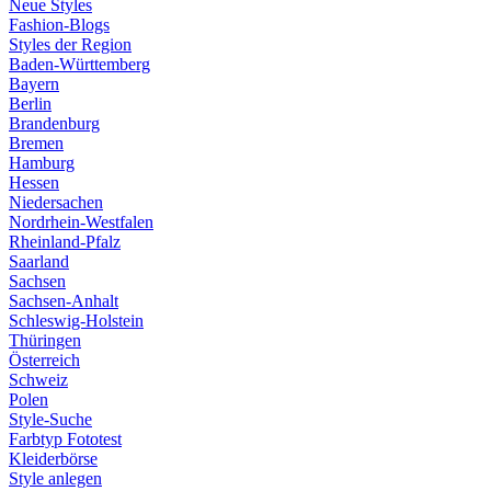
Neue Styles
Fashion-Blogs
Styles der Region
Baden-Württemberg
Bayern
Berlin
Brandenburg
Bremen
Hamburg
Hessen
Niedersachen
Nordrhein-Westfalen
Rheinland-Pfalz
Saarland
Sachsen
Sachsen-Anhalt
Schleswig-Holstein
Thüringen
Österreich
Schweiz
Polen
Style-Suche
Farbtyp Fototest
Kleiderbörse
Style anlegen