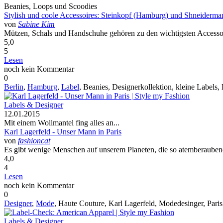
Beanies, Loops und Scoodies
Stylish und coole Accessoires: Steinkopf (Hamburg) und Shneiderman
von
Sabine Kim
Mützen, Schals und Handschuhe gehören zu den wichtigsten Accessoir
5,0
5
Lesen
noch kein Kommentar
0
Berlin
,
Hamburg
,
Label
, Beanies, Designerkollektion, kleine Labels,
Labels & Designer
12.01.2015
Mit einem Wollmantel fing alles an...
Karl Lagerfeld - Unser Mann in Paris
von
fashioncat
Es gibt wenige Menschen auf unserem Planeten, die so atemberaubend 
4,0
4
Lesen
noch kein Kommentar
0
Designer
,
Mode
, Haute Couture, Karl Lagerfeld, Modedesinger, Paris
Labels & Designer