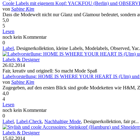
Coole Labels mit eigenem Kopf: YACKFOU (Berlin) und OBSERVE
von
Sabine Kim
Dass die Modewelt nicht nur Glanz und Glamour bedeutet, sondern auch
5,0
5
Lesen
noch kein Kommentar
0
Label
, Designerkollektion, kleine Labels, Modelabels, Observed,
Yac.
Labels & Designer
26.02.2014
Fair, kreativ und originell: So macht Mode Spaß
Labelvorstellung: HOME IS WHERE YOUR HEART IS (Ulm) und 
von
Sabine Kim
Zugegeben, auf den ersten Blick sind große Modeketten wie H&M, Zar
4,0
4
Lesen
noch kein Kommentar
0
Label
,
Label-Check
,
Nachhaltige Mode
, Designerkollektion,
fair pr...
Labels & Designer
15.02.2014