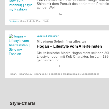
Che Guevara ist in der Modewelt längst zum K
Shirts mit dem Portrait des berühmten Freihei
auf der Wel...
4,0
Designer
, kleine Labels, Print, Shirts
Labels & Designer
Mit einem Schuh fing alles an
Hogan – Lifestyle vom Allerfeinsten
Die italienische Marke Hogan steht seit den 80
Lifestyle-Ideen mit Kult-Charakter. Im Jahr 1
gegründet und ...
?
Hogan, Hogan2013, Hogan2014, Hoganshoes, HoganSneaker, Sneakershogan
Style-Charts