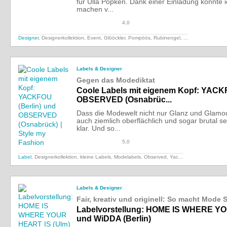
für Ulla Popken. Dank einer Einladung konnte i
machen v...
4,0
Designer
, Designerkollektion, Event, Glööckler, Pompöös, Rubinengel,
...
Labels & Designer
Gegen das Modediktat
Coole Labels mit eigenem Kopf: YACKF
OBSERVED (Osnabrüc...
Dass die Modewelt nicht nur Glanz und Glamo
auch ziemlich oberflächlich und sogar brutal se
klar. Und so...
5,0
Label
, Designerkollektion, kleine Labels, Modelabels, Observed,
Yac...
Labels & Designer
Fair, kreativ und originell: So macht Mode 
Labelvorstellung: HOME IS WHERE YO
und WiDDA (Berlin)