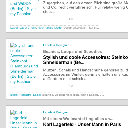
Zugegeben, auf den ersten Blick sind große 
und Co. recht verführerisch: Für relativ weni
stets...
4,0
Label
,
Label-Check
,
Nachhaltige Mode
, Designerkollektion,
fair pr...
Labels & Designer
Beanies, Loops und Scoodies
Stylish und coole Accessoires: Steink
Shneiderman (Be...
Mützen, Schals und Handschuhe gehören zu d
Accessoires im Winter, denn sie halten uns k
außerdem echt schick a...
5,0
Berlin
,
Hamburg
,
Label
, Beanies, Designerkollektion, kleine Labels,
L...
Labels & Designer
Mit einem Wollmantel fing alles an...
Karl Lagerfeld - Unser Mann in Paris