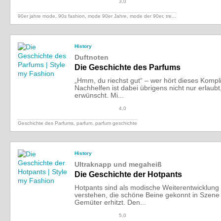
3,0
90er jahre mode, 90s fashion, mode 90er Jahre, mode der 90er,
tre...
History
Duftnoten
Die Geschichte des Parfums
„Hmm, du riechst gut“ – wer hört dieses Kompl
Nachhelfen ist dabei übrigens nicht nur erlaub
erwünscht. Mi...
4,0
Geschichte des Parfums, parfum, parfum geschichte
History
Ultraknapp und megaheiß
Die Geschichte der Hotpants
Hotpants sind als modische Weiterentwicklung
verstehen, die schöne Beine gekonnt in Szene
Gemüter erhitzt. Den...
5,0