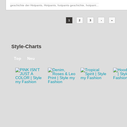
geschichte der Hotpants, Hotpants, hotpants geschichte,
hotpant...
1
2
3
›
»
Style-Charts
Top
Neu