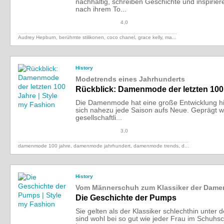
nachhaltig, schreiben Geschichte und inspirier
nach ihrem To...
4,0
Audrey Hepburn, berühmte stilikonen, coco chanel, grace kelly,
ma...
History
Modetrends eines Jahrhunderts
Rückblick: Damenmode der letzten 100
Die Damenmode hat eine große Entwicklung hin
sich nahezu jede Saison aufs Neue. Geprägt wi
gesellschaftli...
3,0
damenmode 100 jahre, damenmode jahrhundert, damenmode trends,
d...
History
Vom Männerschuh zum Klassiker der Dame
Die Geschichte der Pumps
Sie gelten als der Klassiker schlechthin unte
sind wohl bei so gut wie jeder Frau im Schuhs